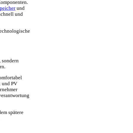
 Komponenten.
speicher
und
schnell und
 technologische
, sondern
rn.
komfortabel
k und PV
ernehmer
tverantwortung
dem spätere
.