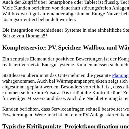
Auch der Zugriff über Smartphone oder Tablet ist flüssig. Te
Viele Kunden berichten von dauerhaft störungsfreien Anlage
Wallbox wirkt gut aufeinander abgestimmt. Einige Nutzer heb
lösungsorientiert behandelt wurden.
Die Integration verschiedener Systeme in eine einheitliche St
Stärke von 1komma5°.
Komplettservice: PV, Speicher, Wallbox und W
Ein zentrales Element der positiven Bewertungen ist der Kom
realisiert vernetzte Energiesysteme. Kunden müssen sich ni
Stattdessen übernimmt das Unternehmen die gesamte
Planung
wahrgenommen. Auch bei Wärmepumpenprojekten zeigt sich di
abgestimmt geplant werden. Besonders vorteilhaft ist, dass 
kommen selten zum Einsatz. Das erhöht die Kontrolle über Zeit
für weniger Missverständnisse. Auch die Nachbetreuung ist 
Kunden berichten, dass Serviceanfragen schnell bearbeitet w
Erweiterungen. Wer zunächst mit einer PV-Anlage startet, k
Typische Kritikpunkte: Projektkoordination un