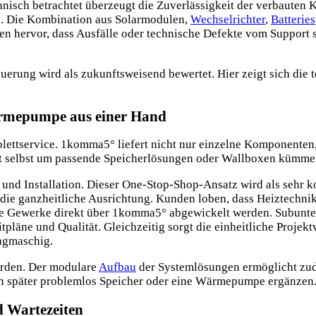
chnisch betrachtet überzeugt die Zuverlässigkeit der verbauten
n. Die Kombination aus Solarmodulen,
Wechselrichter
,
Batterie
en hervor, dass Ausfälle oder technische Defekte vom Support 
euerung wird als zukunftsweisend bewertet. Hier zeigt sich die
ärmepumpe aus einer Hand
plettservice. 1komma5° liefert nicht nur einzelne Komponenten
cht selbst um passende Speicherlösungen oder Wallboxen kümme
und Installation. Dieser One-Stop-Shop-Ansatz wird als sehr 
e ganzheitliche Ausrichtung. Kunden loben, dass Heiztechni
alle Gewerke direkt über 1komma5° abgewickelt werden. Subunt
pläne und Qualität. Gleichzeitig sorgt die einheitliche Projek
engmaschig.
erden. Der modulare
Aufbau
der Systemlösungen ermöglicht zu
ann später problemlos Speicher oder eine Wärmepumpe ergänzen
d Wartezeiten