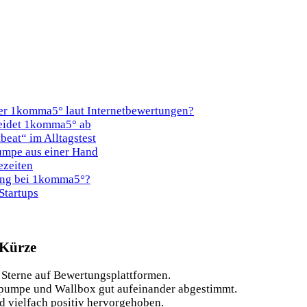
ter 1komma5° laut Internetbewertungen?
neidet 1komma5° ab
eat“ im Alltagstest
umpe aus einer Hand
ezeiten
tung bei 1komma5°?
Startups
 Kürze
 Sterne auf Bewertungsplattformen.
pumpe und Wallbox gut aufeinander abgestimmt.
d vielfach positiv hervorgehoben.