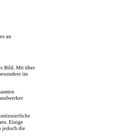
es an
s Bild. Mit über
sbesondere im
esamten
 Handwerker
ontinuierliche
men. Einige
 jedoch die