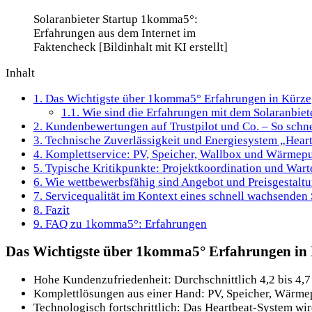
Solaranbieter Startup 1komma5°:
Erfahrungen aus dem Internet im
Faktencheck [Bildinhalt mit KI erstellt]
Inhalt
1.
Das Wichtigste über 1komma5° Erfahrungen in Kürze
1.1.
Wie sind die Erfahrungen mit dem Solaranbie
2.
Kundenbewertungen auf Trustpilot und Co. – So sch
3.
Technische Zuverlässigkeit und Energiesystem „Heartb
4.
Komplettservice: PV, Speicher, Wallbox und Wärmep
5.
Typische Kritikpunkte: Projektkoordination und Wart
6.
Wie wettbewerbsfähig sind Angebot und Preisgestal
7.
Servicequalität im Kontext eines schnell wachsenden 
8.
Fazit
9.
FAQ zu 1komma5°: Erfahrungen
Das Wichtigste über 1komma5° Erfahrungen in
Hohe Kundenzufriedenheit: Durchschnittlich 4,2 bis 4,7
Komplettlösungen aus einer Hand: PV, Speicher, Wärme
Technologisch fortschrittlich: Das Heartbeat-System wir