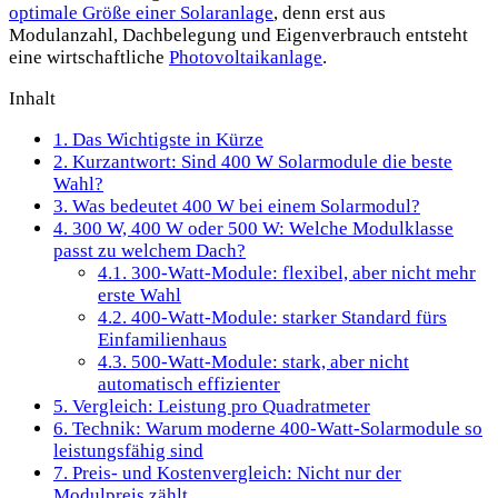
optimale Größe einer Solaranlage
, denn erst aus
Modulanzahl, Dachbelegung und Eigenverbrauch entsteht
eine wirtschaftliche
Photovoltaikanlage
.
Inhalt
1.
Das Wichtigste in Kürze
2.
Kurzantwort: Sind 400 W Solarmodule die beste
Wahl?
3.
Was bedeutet 400 W bei einem Solarmodul?
4.
300 W, 400 W oder 500 W: Welche Modulklasse
passt zu welchem Dach?
4.1.
300-Watt-Module: flexibel, aber nicht mehr
erste Wahl
4.2.
400-Watt-Module: starker Standard fürs
Einfamilienhaus
4.3.
500-Watt-Module: stark, aber nicht
automatisch effizienter
5.
Vergleich: Leistung pro Quadratmeter
6.
Technik: Warum moderne 400-Watt-Solarmodule so
leistungsfähig sind
7.
Preis- und Kostenvergleich: Nicht nur der
Modulpreis zählt