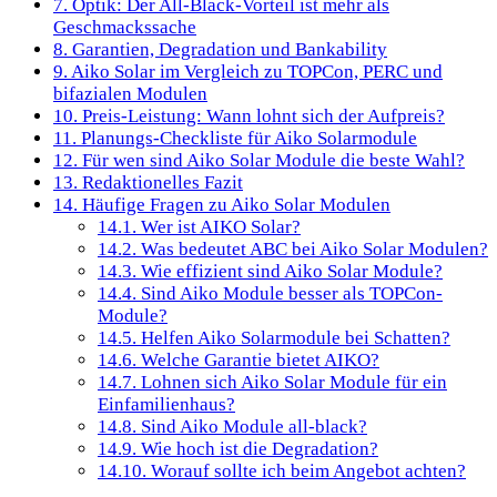
7.
Optik: Der All-Black-Vorteil ist mehr als
Geschmackssache
8.
Garantien, Degradation und Bankability
9.
Aiko Solar im Vergleich zu TOPCon, PERC und
bifazialen Modulen
10.
Preis-Leistung: Wann lohnt sich der Aufpreis?
11.
Planungs-Checkliste für Aiko Solarmodule
12.
Für wen sind Aiko Solar Module die beste Wahl?
13.
Redaktionelles Fazit
14.
Häufige Fragen zu Aiko Solar Modulen
14.1.
Wer ist AIKO Solar?
14.2.
Was bedeutet ABC bei Aiko Solar Modulen?
14.3.
Wie effizient sind Aiko Solar Module?
14.4.
Sind Aiko Module besser als TOPCon-
Module?
14.5.
Helfen Aiko Solarmodule bei Schatten?
14.6.
Welche Garantie bietet AIKO?
14.7.
Lohnen sich Aiko Solar Module für ein
Einfamilienhaus?
14.8.
Sind Aiko Module all-black?
14.9.
Wie hoch ist die Degradation?
14.10.
Worauf sollte ich beim Angebot achten?