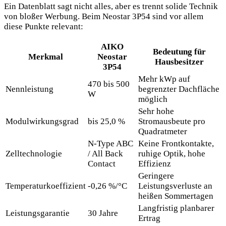
Ein Datenblatt sagt nicht alles, aber es trennt solide Technik
von bloßer Werbung. Beim Neostar 3P54 sind vor allem
diese Punkte relevant:
AIKO
Bedeutung für
Merkmal
Neostar
Hausbesitzer
3P54
Mehr kWp auf
470 bis 500
Nennleistung
begrenzter Dachfläche
W
möglich
Sehr hohe
Modulwirkungsgrad
bis 25,0 %
Stromausbeute pro
Quadratmeter
N-Type ABC
Keine Frontkontakte,
Zelltechnologie
/ All Back
ruhige Optik, hohe
Contact
Effizienz
Geringere
Temperaturkoeffizient
-0,26 %/°C
Leistungsverluste an
heißen Sommertagen
Langfristig planbarer
Leistungsgarantie
30 Jahre
Ertrag