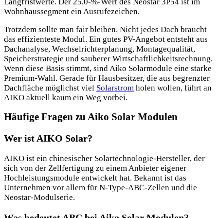
Langfristwerte. Der 25,0-%-Wert des Neostar 3P54 ist im
Wohnhaussegment ein Ausrufezeichen.
Trotzdem sollte man fair bleiben. Nicht jedes Dach braucht
das effizienteste Modul. Ein gutes PV-Angebot entsteht aus
Dachanalyse, Wechselrichterplanung, Montagequalität,
Speicherstrategie und sauberer Wirtschaftlichkeitsrechnung.
Wenn diese Basis stimmt, sind Aiko Solarmodule eine starke
Premium-Wahl. Gerade für Hausbesitzer, die aus begrenzter
Dachfläche möglichst viel
Solarstrom
holen wollen, führt an
AIKO aktuell kaum ein Weg vorbei.
Häufige Fragen zu Aiko Solar Modulen
Wer ist AIKO Solar?
AIKO ist ein chinesischer Solartechnologie-Hersteller, der
sich von der Zellfertigung zu einem Anbieter eigener
Hochleistungsmodule entwickelt hat. Bekannt ist das
Unternehmen vor allem für N-Type-ABC-Zellen und die
Neostar-Modulserie.
Was bedeutet ABC bei Aiko Solar Modulen?