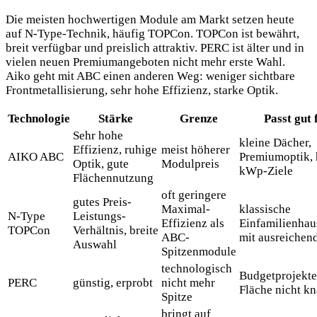
Die meisten hochwertigen Module am Markt setzen heute
auf N-Type-Technik, häufig TOPCon. TOPCon ist bewährt,
breit verfügbar und preislich attraktiv. PERC ist älter und in
vielen neuen Premiumangeboten nicht mehr erste Wahl.
Aiko geht mit ABC einen anderen Weg: weniger sichtbare
Frontmetallisierung, sehr hohe Effizienz, starke Optik.
Technologie
Stärke
Grenze
Passt gut 
Sehr hohe
kleine Dächer,
Effizienz, ruhige
meist höherer
AIKO ABC
Premiumoptik,
Optik, gute
Modulpreis
kWp-Ziele
Flächennutzung
oft geringere
gutes Preis-
Maximal-
klassische
N-Type
Leistungs-
Effizienz als
Einfamilienhau
TOPCon
Verhältnis, breite
ABC-
mit ausreichen
Auswahl
Spitzenmodule
technologisch
Budgetprojekte
PERC
günstig, erprobt
nicht mehr
Fläche nicht kn
Spitze
bringt auf