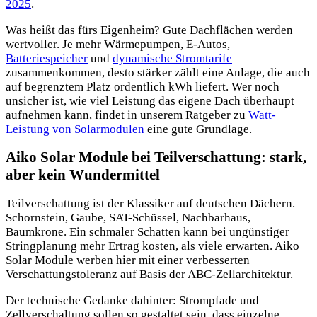
2025
.
Was heißt das fürs Eigenheim? Gute Dachflächen werden
wertvoller. Je mehr Wärmepumpen, E-Autos,
Batteriespeicher
und
dynamische Stromtarife
zusammenkommen, desto stärker zählt eine Anlage, die auch
auf begrenztem Platz ordentlich kWh liefert. Wer noch
unsicher ist, wie viel Leistung das eigene Dach überhaupt
aufnehmen kann, findet in unserem Ratgeber zu
Watt-
Leistung von Solarmodulen
eine gute Grundlage.
Aiko Solar Module bei Teilverschattung: stark,
aber kein Wundermittel
Teilverschattung ist der Klassiker auf deutschen Dächern.
Schornstein, Gaube, SAT-Schüssel, Nachbarhaus,
Baumkrone. Ein schmaler Schatten kann bei ungünstiger
Stringplanung mehr Ertrag kosten, als viele erwarten. Aiko
Solar Module werben hier mit einer verbesserten
Verschattungstoleranz auf Basis der ABC-Zellarchitektur.
Der technische Gedanke dahinter: Strompfade und
Zellverschaltung sollen so gestaltet sein, dass einzelne