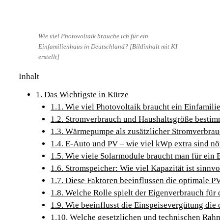
Wie viel Photovoltaik brauche ich für ein
Einfamilienhaus in Deutschland? [Bildinhalt mit KI
erstellt]
Inhalt
1.
Das Wichtigste in Kürze
1.1.
Wie viel Photovoltaik braucht ein Einfamili
1.2.
Stromverbrauch und Haushaltsgröße bestim
1.3.
Wärmepumpe als zusätzlicher Stromverbrau
1.4.
E-Auto und PV – wie viel kWp extra sind nö
1.5.
Wie viele Solarmodule braucht man für ein 
1.6.
Stromspeicher: Wie viel Kapazität ist sinnvo
1.7.
Diese Faktoren beeinflussen die optimale P
1.8.
Welche Rolle spielt der Eigenverbrauch für 
1.9.
Wie beeinflusst die Einspeisevergütung die
1.10.
Welche gesetzlichen und technischen Rah