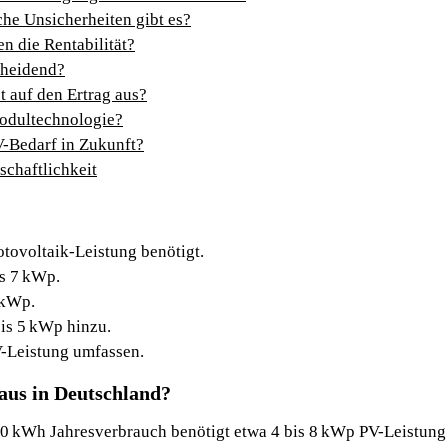
he Unsicherheiten gibt es?
n die Rentabilität?
cheidend?
 auf den Ertrag aus?
odultechnologie?
-Bedarf in Zukunft?
schaftlichkeit
tovoltaik-Leistung benötigt.
s 7 kWp.
 kWp.
bis 5 kWp hinzu.
V-Leistung umfassen.
haus in Deutschland?
000 kWh Jahresverbrauch benötigt etwa 4 bis 8 kWp PV-Leistung