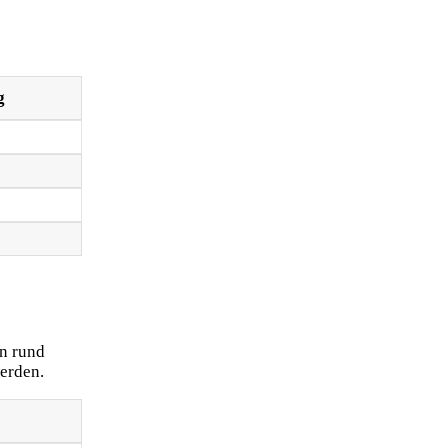
g
en rund
erden.