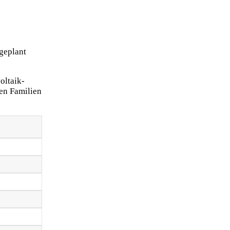
geplant
oltaik-
en Familien