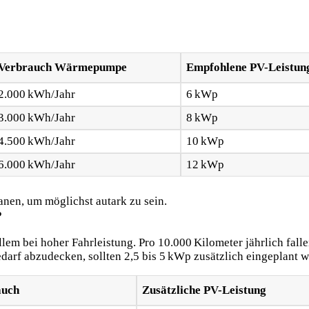
Verbrauch Wärmepumpe
Empfohlene PV-Leistun
2.000 kWh/Jahr
6 kWp
3.000 kWh/Jahr
8 kWp
4.500 kWh/Jahr
10 kWp
6.000 kWh/Jahr
12 kWp
anen, um möglichst autark zu sein.
?
llem bei hoher Fahrleistung. Pro 10.000 Kilometer jährlich fall
arf abzudecken, sollten 2,5 bis 5 kWp zusätzlich eingeplant w
auch
Zusätzliche PV-Leistung