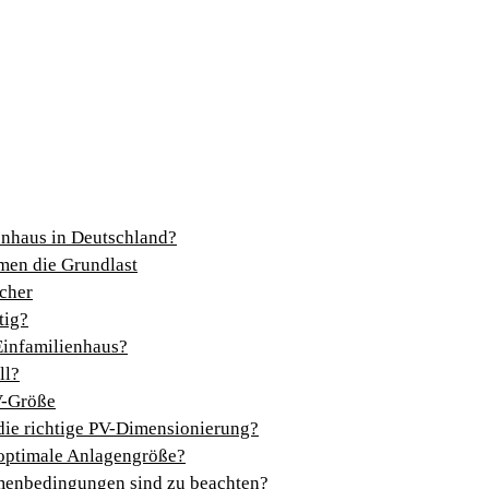
enhaus in Deutschland?
men die Grundlast
cher
tig?
Einfamilienhaus?
ll?
V-Größe
die richtige PV-Dimensionierung?
 optimale Anlagengröße?
menbedingungen sind zu beachten?